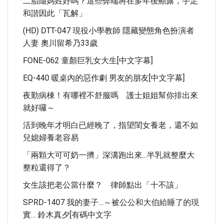
二胎隨媽姓好嗎？這些弊端將在多年後顯露，手足
和諧因此「瓦解」
(HD) DTT-047 現役小學教師 隱藏變態角色扮演者
人妻 奧川留希乃33歲
FONE-062 童顏巨乳女大生[中文字幕]
EQ-440 暖桌內的惡作劇 男友的朋友[中文字幕]
夜勤病棟！有哪裡不舒服嗎 護士姐姐幫你排出來
就好囉～
活到晚年才明白已經晚了，指望閨女養老，還不如
兒媳婦養老容易
「兩顆大可可奶一擠」深溝跑出來...半乳就整麼大
整粒還得了？
女生該把老公當什麼？ 律師點出「十不該」
SPRD-1407 我的妻子…～被公公和大伯給睡了的現
實… 鈴木真夕[有碼中文字