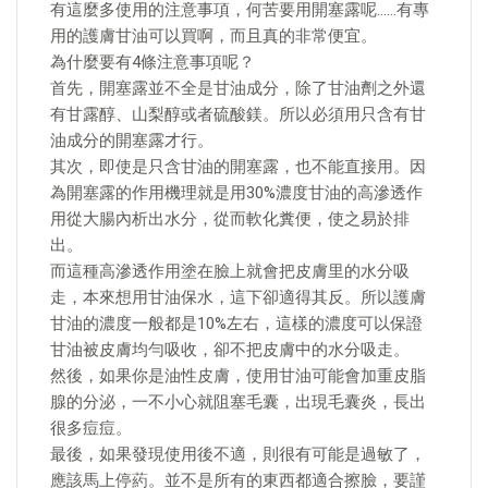
有這麼多使用的注意事項，何苦要用開塞露呢……有專
用的護膚甘油可以買啊，而且真的非常便宜。
為什麼要有4條注意事項呢？
首先，開塞露並不全是甘油成分，除了甘油劑之外還
有甘露醇、山梨醇或者硫酸鎂。所以必須用只含有甘
油成分的開塞露才行。
其次，即使是只含甘油的開塞露，也不能直接用。因
為開塞露的作用機理就是用30%濃度甘油的高滲透作
用從大腸內析出水分，從而軟化糞便，使之易於排
出。
而這種高滲透作用塗在臉上就會把皮膚里的水分吸
走，本來想用甘油保水，這下卻適得其反。所以護膚
甘油的濃度一般都是10%左右，這樣的濃度可以保證
甘油被皮膚均勻吸收，卻不把皮膚中的水分吸走。
然後，如果你是油性皮膚，使用甘油可能會加重皮脂
腺的分泌，一不小心就阻塞毛囊，出現毛囊炎，長出
很多痘痘。
最後，如果發現使用後不適，則很有可能是過敏了，
應該馬上停葯。並不是所有的東西都適合擦臉，要謹