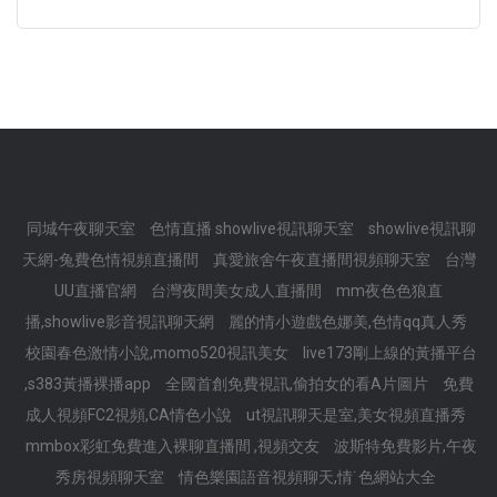
同城午夜聊天室
色情直播 showlive視訊聊天室
showlive視訊聊
天網-兔費色情視頻直播間
真愛旅舍午夜直播間視頻聊天室
台灣
UU直播官網
台灣夜間美女成人直播間
mm夜色色狼直
播,showlive影音視訊聊天網
麗的情小遊戲色娜美,色情qq真人秀
校園春色激情小說,momo520視訊美女
live173剛上線的黃播平台
,s383黃播裸播app
全國首創免費視訊,偷拍女的看A片圖片
免費
成人視頻FC2視頻,CA情色小說
ut視訊聊天是室,美女視頻直播秀
mmbox彩虹免費進入裸聊直播間 ,視頻交友
波斯特免費影片,午夜
秀房視頻聊天室
情色樂園語音視頻聊天,情˙色網站大全