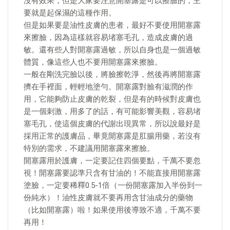
沒有效果，但是大家要注意開塞露是可以擦臉的，主
要就是起保濕的這種作用。
但是如果要是油性皮膚的患者，最好不要使用開塞露
來擦臉，因為這樣就容易堵塞毛孔，造成皮膚的過
敏。還有些人對開塞露過敏，所以自身也是一個過敏
體質，像這些人也不要用開塞露來擦臉。
一般在剛洗完臉以後，將臉擦乾淨，然後再將開塞露
擠在手裡面，輕輕地塗勻。開塞露對臉有滋潤的作
用，它能夠防止皮膚的乾裂，但是有的時候對皮膚也
是一個刺激，用多了的話，有可能影響美觀，容易堵
塞毛孔，使這個皮膚的代謝出現異常，所以說最好是
採用正常的護膚品，畢竟開塞露是肛腸用藥，若沒有
特別的需求，不建議用開塞露來擦臉。
開塞露用於護膚，一定要記住四個要點，千萬不要忽
視！開塞露要認準只含有甘油的！不能直接用開塞露
塗臉，一定要稀釋0.5-1倍（一份開塞露加入半份到一
份純水）！油性皮膚就不要再用含甘油成分的藥物
（比如開塞露）啦！如果使用後導致不適，千萬不要
再用！