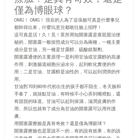
僅為博眼球？
OMG！ OMG！ 現在的人為了這張臉可真是什麼事兒
都幹得出來，什麼玩意兒都敢往臉上招呼！
這可真是活！久！見！眾所周知開塞露是塞屁股治便
秘的，開塞露一般按照成分可以分為兩種，一種主要
成分是甘油，另一種是甘露醇、硫酸鎂製劑。
開塞露通便的主要原理一是利用甘油或甘露醇的高滲
作用，刺激腸道細胞分泌水分，起到軟化糞便的作
用；二是甘油、甘露醇是油性的，可以起到潤滑的作
用。
甘油對70到80年代初出生的孩子都不陌生，冬天臉和
手春了，就抹點甘油，有時候不小心弄到嘴裡點，還
有甜甜的味道。甘油可以起到保濕，滋潤皮膚的作
用。所以也就有了成分為甘油的開塞露可以用作護
膚。
用開塞露擦臉是真有奇效？還是僅為博眼球？
開塞露擦臉也是眾說不一的，有的說有效果，有的說