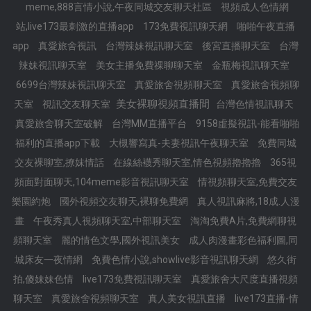
meme,888言情小說,午夜同城交友聊天社區
視頻成人色情網
站,live173最刺激的直播app
173免費視訊聊天網
啪啪午夜直播
app
真愛旅舍視訊
台灣辣妹視訊聊天室
後宮直播聊天室
台灣
辣妹視訊聊天室
美女主播免費祼聊聊天室
金瓶梅視訊聊天室
6699台灣辣妹視訊聊天室
真愛旅舍視頻聊天室
真愛旅舍視頻聊
美女裸聊視頻直播間
天室
視訊交友聊天室
台灣色情視訊聊天
真愛旅舍聊天室破解
台灣MM直播平台
9158虛擬視訊-能看啪啪
福利的直播app下載
大槻響寫真-夫妻視訊午夜聊天室
免費同城
交友裸聊室,撩妺情話
在線絲襪秀聊天室,情色視頻擼擼擼
365視
頻面對面聊天,104meme影音視訊聊天室
情視頻聊天室,免費交友
樂園約炮
國外視頻交友聊天,裸聊免費網
真人視訊麻將,18成.人漫
畫
午夜秀真人視頻聊天室,中部聊天室
淘淘免費A片,免費網聊視
頻聊天室
麗的情色文學,國外視訊美女
成人肉漫畫彩色福利圖,同
城床友一夜情網
免費色情小說,showlive影音視訊聊天網
悠久街
拍,傻妹妹色情
live173免費視訊聊天室
真愛旅舍大尺度直播視頻
聊天室
真愛旅舍視頻聊天室
真人美女視訊直播
live173直播-情