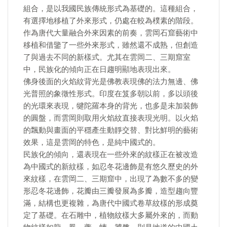
組合，是以我國民族傳統形式為基礎的。這種組合，
有選擇地移植了外來形式，仍處在較為樸素的階段。
作為唐代大量融合外來因素的前奏，雲岡石窟藝術中
移植和借鑒了一些外來形式，雖然還不成熟，但創造
了與過去不同的新樣式。尤其在雲岡二、三期窟室
中，民族化的傾向正在日趨明顯地表現出來。
佛身後面的火焰紋背光是佛教表現佛的法力無邊、佛
光普照的象徵性形式。印度在笈多朝以前，多以頭後
的光環來表現，犍陀羅本身的背光，也多是未加裝飾
的圓盤，而雲岡則取用火焰紋直接表現光明。以火焰
的飄動與畫面的平穩產生動靜交替、對比鮮明的藝術
效果，這是雲岡的特色，是純中國式的。
民族化的傾向，還表現在一些外來的紋樣正在被改造
為中國式的新紋樣，如忍冬花邊飾是有悠久歷史的外
來紋樣，在雲岡二、三期窟中，出現了為數不多的變
形忍冬花邊飾，花瓣由三瓣發展為多瓣，造型趨向豐
滿，結構也更複雜，為唐代中國式卷草紋樣的形成奠
定了基礎。在石雕中，植物紋樣大多屬外來的，而動