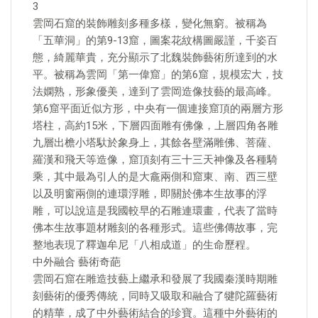
3
雲岡石窟的裝飾雕刻多種多樣，變化無窮。被稱為
「五華洞」的第9-13窟，圖案花紋構圖嚴謹，千姿百
態，綺麗華貴，充分顯示了北魏裝飾藝術所達到的水
平。被稱為雲岡「第一偉窟」的第6窟，規模宏大，技
法嫻熟，形象優美，達到了雲岡造像技藝的最高峰。
第6窟平面近似方形，中央有一個連接窟頂的兩層方形
塔柱，高約15米，下層四面雕有佛像，上層四角各雕
九層出檐小塔馱於象身上，其餘各壁滿雕佛、菩薩、
羅漢和飛天等造像，窟頂刻有三十三天神像及各種騎
乘，其中最為引人的是大龕兩側和窟東、南、西三壁
以及明窗兩側的連環浮雕，即關於佛本生故事的浮
雕，可以說這是我國較早的石雕連環畫，代表了當時
佛本生故事題材雕刻的各種形式。這些佛傳故事，完
整地表現了釋迦牟尼「八相成道」的生命歷程。
中外融合 藝術奇葩
雲岡石窟在雕造技藝上繼承和發展了我國秦漢時期雕
刻藝術的優秀傳統，同時又吸取和融合了犍陀羅藝術
的精華，成了中外藝術結合的珍寶。這種中外藝術的