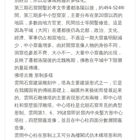
別經營，所以造像風格趨於多樣化。
第三期石窟開鑿於孝文帝遷都洛陽以後，約494-524年
間。第三期多中小型窟室，主要分布在第20窟以西的
地區，多數由地方官吏、民間信士等開鑿修造。這是
因為平城（大同）在遷都後仍為北都，政治、文化、
經濟、軍事仍占相當地位。不過這一期大窟龕明顯減
少，中小窟龕增多。由於開窟造像人物的身份不同，
洞窟也參差不齊、大小不一。大量中小窟龕的出現，
反映了遷都洛陽後的北魏晚期，佛教在平城中下階層
的蔓延傳播。
佛塔古雅 形制多樣
雲岡石窟建築雕刻中，塔為主要建築形式之一，它是
在我國固有的傳統基礎上，融匯外來藝術而發展起來
的。雲岡石雕佛塔的主要表現形式有兩種，即中心塔
柱和窟壁面浮雕塔。中心塔柱是北朝石窟常見的典型
形制。雲岡第1、6、39諸窟即於窟內中央鑿方形中心
塔柱，四壁開龕造像，並且在中心柱四面分數層開龕
造像。
雲岡中心柱在形制上又可分為樓閣式仿木構塔形和尚