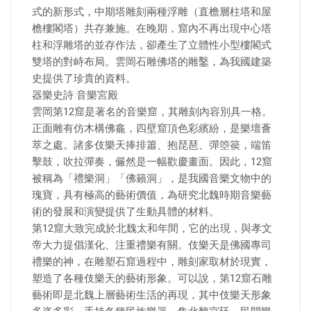
式的新形式，中期塔雕刻兩種浮雕（直檐層柱塔和屋
檐樓閣塔）共存兼施。在晚期，窟內不再出現中心塔
柱和浮雕塔的並存作法，卻產生了立體性小型樓閣式
雙塔的對峙布局。雲岡石雕佛塔的雕鑿，為我國建築
史提供了珍貴的資料。
器樂史詩 音樂宮殿
雲岡第12窟是著名的音樂窟，其雕刻內容別具一格。
正面雕有仿木構佛龕，四壁窟頂色彩繽紛，是樂壇薈
萃之處。諸多伎樂天捧排簫、抱琵琶、彈箜篌，端笛
擊鼓，吹拉彈奏，儼然是一幅歡慶畫面。因此，12窟
被稱為「禮樂洞」「佛籟洞」，是我國音樂文物中的
瑰寶，具有極高的藝術價值，為研究北魏時期音樂藝
術的發展和演變提供了生動具體的材料。
第12窟大致完成於北魏太和年間，它的出現，與孝文
帝大力提倡漢化、注重禮樂有關。伎樂天是佛國專司
禮樂的神，在雕塑石窟過程中，雕刻家取材於現實，
塑造了各種伎樂天的藝術形象。可以說，第12窟石雕
藝術即是北魏上層藝術生活的再現，其中伎樂天形象