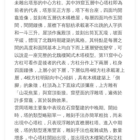
未雕出塔形的中心方柱。其中39窟五層中心塔柱即為
前者的代表，塔形呈正方形，塔下有台座，四面均開
龕造像，並刻有五層仿木構檐屋，每層四面均作五開
間，間開鏤佛，屋檐下有額枋承載著不出跳的人字拱
和一斗三升。屋頂作廡殿頂，並刻出筒瓦瓦壠，坡面
平緩，體現了北魏時期建築的風格。其特點是每層之
間的高度和面闊基本上均自下而上逐層變低變窄，可
以說是一座完整的北魏樓閣式木塔模型。第11窟中心
方柱可看作是後者的代表，方柱分作上下兩層，柱身
四面鏤佛，上層小於下層，下層似用4根方柱承載著上
層，4根方柱明顯向中心傾斜，具有木構建築上「側
腳」的象徵，柱頂為上下直線式須彌座，上方雕有
「山花焦葉」與窟頂銜接。窟壁面的浮雕塔，遍佈於
許多窟龕，富於裝飾效果。
雲岡塔雕主要集中表現在石窟鑿建的中晚期。開始
時，塔的類型略顯單一，雕刻手法亦簡單粗拙，尚未
出現中心塔柱，只表現浮雕的直檐層柱塔。進入中期
後，塔的類型逐漸豐富，雕刻手法也複雜成熟，數量
增多，中心塔柱開始出現，並出現仿木樓閣式和立柱