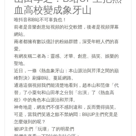
血高校變成象牙山
唯抖音和B站不可辜負也！
前者是音樂創意短視頻的社交軟體，後者是視頻彈幕
網站。
兩者都擁有數以億計的粉絲群體，深受年輕人們的喜
愛。
有網友稱二者為：靈感、才華、創意、搞笑、娛樂的
聖地。
近日，一條《熱血象牙山：本山源治與芹澤之間的巔
峰對決》刷爆B站、蔓延網路。
通過這個視頻我們能清楚地看到，趙本山和范偉「代
替」了小粟旬和山田孝之分別「出演」了《熱血高
校》中的角色本山源治和芹澤。
神奇地是，網友們不僅不感到違和，反而覺得搞笑。
可是，當我們笑過之餘不禁納悶：B站UP主們究竟是
怎麼做到的呢？
被UP主們「玩壞」了的明星們