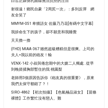
白皙正妹側乳曲線無法抗拒的注目
射很遠！鄉民自豪「2周尻一次」：多到反彈 網
友全笑了
MMYM-051 卑猥語女 佐藤乃乃花[有碼中文字幕]
我拚命生下的孩子，卻不願意和我睡覺
天天擼一擼
(FHD) MIAA-367 雖然超級糟糕但是很爽。上司的
夫人=我以前的砲友！輸
VENX-142 小叔與倦怠期中的大嫂二人獨處…從早
到晚搓揉胸部暫住的我 桃園梨
老師用3個原因告訴你《砲友真的很重要》，原來
我們太保守都錯了？！
SIRO-4862 【初次拍攝】【色氣極品淑女】【苗條
裸體】工作繁忙沒有戀人、難