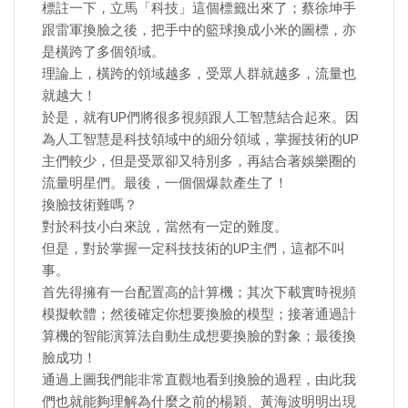
標註一下，立馬「科技」這個標籤出來了；蔡徐坤手
跟雷軍換臉之後，把手中的籃球換成小米的圖標，亦
是橫跨了多個領域。
理論上，橫跨的領域越多，受眾人群就越多，流量也
就越大！
於是，就有UP們將很多視頻跟人工智慧結合起來。因
為人工智慧是科技領域中的細分領域，掌握技術的UP
主們較少，但是受眾卻又特別多，再結合著娛樂圈的
流量明星們。最後，一個個爆款產生了！
換臉技術難嗎？
對於科技小白來說，當然有一定的難度。
但是，對於掌握一定科技技術的UP主們，這都不叫
事。
首先得擁有一台配置高的計算機；其次下載實時視頻
模擬軟體；然後確定你想要換臉的模型；接著通過計
算機的智能演算法自動生成想要換臉的對象；最後換
臉成功！
通過上圖我們能非常直觀地看到換臉的過程，由此我
們也就能夠理解為什麼之前的楊穎、黃海波明明出現