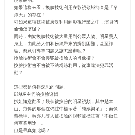
現象級的。
如果這樣來看，換臉技術利用在影視領域簡直是「吊
炸天」的存在！
可如果這項技術被廣泛利用到影視行業之中，演員們
偷懶怎麼辦？
同時，由於換臉技術被大量用到公眾人物、明星藝人
身上，由此給人們和粉絲帶來的辨別困難，甚至詐
騙、惡意引導等問題又該怎麼辦呢？
換臉技術會不會侵犯被換臉人的肖像權？
換臉技術會不會被不法粉絲利用，從事違法犯罪活
動？
……
這些都是值得深思的問題。
B站UP主們的換臉邏輯
扒姐隨意翻看了幾個被換臉的明星視頻，其中趙本
山、范偉的那個在備註中標示著「純娛樂項」；而像
蔡徐坤、吳亦凡等人被換臉的視頻被標註著「不做任
何商業用途」。
但是果真如此嗎？