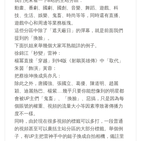
我們先來看一下B站的主站分區：
動畫、番劇、國劇、國創、音樂、舞蹈、遊戲、科
技、生活、娛樂、鬼畜、時尚等等，同時還有直播、
遊戲中心和周邊等業務板塊。
這些分區中除了「遮天蔽日」的彈幕，就是前面我們
提到的「換臉」。
下面扒姐來舉幾個大家耳熟能詳的例子。
徐錦江「秒變」雷神：
楊冪直接「穿越」到94版《射鵰英雄傳》中「取代」
朱茵「飾演」黃蓉：
把蔡徐坤換成吳亦凡：
除此之外，唐國強、張國立、葛優、陳道明、趙麗
穎、迪麗熱巴、楊紫……幾乎只要你能想像到的明星都
會被UP主們「鬼畜」、「換臉」、惡搞，只是因為每
個賬號的權重、視頻的流量大小等因素導致著傳播力
度不一樣。
同時，由於現在很多視頻的標籤可以多打，一段普通
的視頻甚至可以囊括主站分區的大部分標籤。舉個例
子，有UP主把雷神手中的鎚子換成自拍相機，備註里