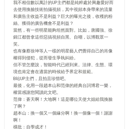
我不相信數以萬計的UP主們都是純粹處於興趣愛好而
去使用換臉技術拍攝視頻，其中視頻本身帶來的流量
和廣告主收益不是利益？巨大的曝光之後，收穫的粉
絲、獲得的廣告機會不是利益？
當然，有一些明星能夠坦然面對。比如，唐國強、徐
錦江都曾拿這些惡搞視頻自黑、自嘲，以博觀眾一
笑。
也有像蔡徐坤等人一樣的明星藝人們覺得自己的肖像
權得到侵犯，從而發生爭執糾紛。
但不管怎麼說，智能時代已經到來。法律、生態、環
境也肯定會在適當的時候給予界定和規範。
B站UP主們，且拍且珍惜吧。
最後，化用一段趙本山和范偉的經典台詞博君一樂，
權當感謝您閱讀此文吧。
范偉：蒼天啊！大地啊！這是哪位天使大姐給我換臉
了啊？
趙本山：換一個又一個緣分啊！換一個像一個！謝謝
啊！
橫批：自學成才！