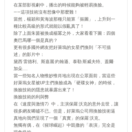
在某部影視劇中，播出的時候能夠被輕易換臉。
——這項技術沒有想像中那麼難！
當然，楊穎和黃海波那種只能算「摳圖」，上升到一
種比較高級的形式就能以假亂真了！
除了上面朱茵被換成楊冪之外，大家看看下圖：四個
奧巴馬哪一個是真的？
更有很多國外網友把好萊塢的女星們換到「不可描
述」的影片中：
黛西·雷德利、斯嘉麗·約翰遜、泰勒·斯威夫特、蓋爾·
加朵……
當一些知名人物惟妙惟肖地出現在公眾面前，當這些
好萊塢女星被UP主們換臉成為「硬碟女神」的時候，
換臉技術的隱患就暴露出來了！
換臉技術的利與弊
在《速度與激情7》中，主演保羅·沃克的意外去世，讓
很多網友唏噓不已。但是，好萊塢公司用換臉技術逼
真地向我們呈現了一個「真實」的保羅·沃克。
無獨有偶，在《猩球崛起》中凱撒的「表演」完全是