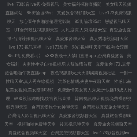
live173影音live秀-免費視訊
美女福利裸聊直播間
美女聊天視頻
直播網站
85街論壇85st
真愛旅舍視頻聊天室
Live173免費視訊
聊天
放心看午夜啪啪倫理電影院
85街論壇85st
戀戀視訊聊天
大尺度真人秀場聊天室
室
UT台灣辣妹視訊聊天室
真愛旅舍直
播-台灣辣妹視訊聊天室
真愛旅舍聊天室
真人秀場視訊聊天室
live 173 視訊直播
live173影音
彩虹視頻聊天室下載,熟女淫圖
85st街,免費看a片
s383夜晚十大禁用直播app ,台灣真愛旅舍 - 美
女福利
夫妻性生活自拍視頻,男人幫論壇首頁
真愛旅舍173 ,真愛
旅舍啪啪午夜直播app
夜色視訊聊天,天天聊娛樂視頻社區
一對一
性聊天室,真人秀在線視頻
洪爺色情網,夫妻午夜聊天室
性感比基
尼美女視頻,美女陪聊視頻
免費激情美女真人秀,歐洲快播18成人倫
理
韓國視訊網哪找,後宮視訊直播
韓國視訊聊天視頻,免費裸聊視
頻秀聊天室
台灣真愛旅舍女神聊天室
台灣辣妹真愛旅舍聊天室
台灣情人影音視訊聊天室
真愛旅舍視頻聊天室
真愛旅舍裸聊聊
天室
視頻啪啪免費聊天室
後宮視訊聊天室
真愛旅舍視頻聊天室
真愛旅舍視頻聊天室
台灣戀戀視頻聊天室
live173影音視訊live