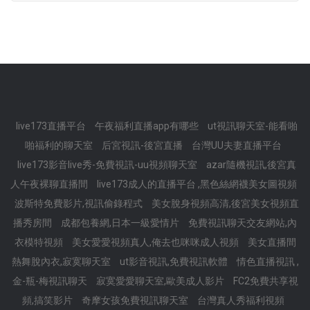
live173直播平台
午夜福利直播app有哪些
ut視訊聊天室-能看啪
啪福利的聊天室
后宮視訊-後宮直播
台灣UU夫妻直播平台
live173影音live秀-免費視訊-uu視頻聊天室
azar隨機視訊,後宮真
人午夜裸聊直播間
live173成人的直播平台 ,黑色絲網襪美女圖視頻
波斯特免費影片,視訊偷錄程式
美女脫身視頻高清,後宮美女視頻直
播秀房間
成都包養網,日本一級愛情片
免費視訊聊天交友網站,內
衣模特視頻
美女愛愛視頻真人,俺去也咪咪成人視頻
美女直播間
熱舞脫內衣,寂寞聊天室
ut影音視訊,免費視訊軟體
情色直播視訊 ,
金-瓶-梅視訊聊天
寂寞愛愛聊天室,歐美成人影片
FC2免費共享視
頻,搞笑影片
奇摩女孩免費視訊聊天室
台灣真人秀福利視頻