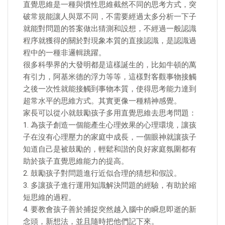
直覺思維是一種與慣性思維截然不同的思考方式，突
破常規能讓人與眾不同，不需要經過太多分析一下子
就能對問題的答案做出猜測和設想，不經過一般認識
程序就獲得的關於對現象本質的直接認識，是認識過
程中的一種非邏輯跳躍。
很多科學界的大發明都是這樣誕生的，比如牛頓的萬
有引力，阿基米德的浮力等等，這樣對客觀事物接觸
之後一次性就能接觸到事物本質，使得思考能力達到
超常水平的思維方式。其實更像一種精神感覺。
家長可以從小就鼓勵孩子多用直覺思維去思考問題：
1. 為孩子創造一個能產生心理效果的心理環境，讓孩
子在沒有心理壓力的家庭中成長，一個眼神就讓孩子
知道自己是被鼓勵的，輕鬆和諧的良好家庭氛圍都有
助於孩子直覺思維能力的提高。
2. 鼓勵孩子對問題進行近似合理的猜想和假設。
3. 多讓孩子進行運用知識解決問題的經驗，有助於縮
短思維的過程。
4. 要教會孩子善於捕捉突然越入腦中的瞬息即逝的新
念頭，新想法，並且隨時把他們記下來。