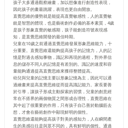
孩子大多通過觀察繪畫，加以想像進行創造性表現，
因此孩子的畫最跳躍，表現也更自由開放。
直覺思維的優勢就是能提高直覺敏感性，人的直覺敏
銳是智慧的體現，也是藝術創作必備的基本素質，4歲
是孩子形象直覺的敏感期，孩子能創造符號表現感
知，是直覺思維開發的最佳時期。
兒童在10歲之前通過直覺思維發展形象思維能力，十
分重要。直覺思維還能夠提高孩子的記憶力，人的記
憶是對過去感知事物，識記和再現的過程，對外界信
息的儲存不同人的記憶是有差別的。識記的速度和容
量能夠通過提高直覺思維來獲得整體提高。
幼兒與兒童的記憶主要以形象記憶為主，因此可以通
過繪畫來提高直覺思維從而提高識記能力。家長要善
於引導，讓孩子形成主動探索的習慣，兒童的創意經
常在不搭界的兩個物質之間形成合理性，直覺思維在
其中起了很重要的作用，只有孩子自己善於動腦筋去
想，才會在藝術創作中顯現鮮明的個性。
直覺思維還能夠提高孩子對美的感知力，人在瞬間產
生的美感往往是與眾不同的，具有鮮明的個性。通過