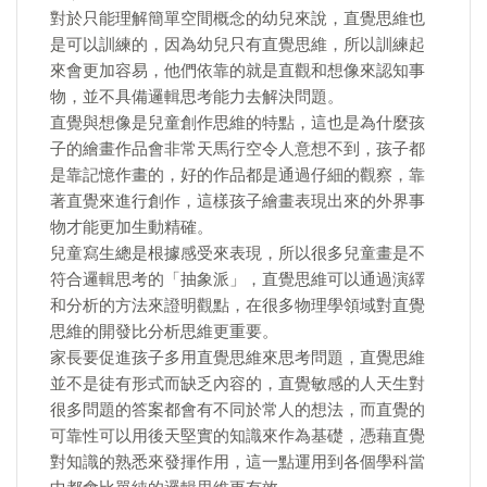
對於只能理解簡單空間概念的幼兒來說，直覺思維也
是可以訓練的，因為幼兒只有直覺思維，所以訓練起
來會更加容易，他們依靠的就是直觀和想像來認知事
物，並不具備邏輯思考能力去解決問題。
直覺與想像是兒童創作思維的特點，這也是為什麼孩
子的繪畫作品會非常天馬行空令人意想不到，孩子都
是靠記憶作畫的，好的作品都是通過仔細的觀察，靠
著直覺來進行創作，這樣孩子繪畫表現出來的外界事
物才能更加生動精確。
兒童寫生總是根據感受來表現，所以很多兒童畫是不
符合邏輯思考的「抽象派」，直覺思維可以通過演繹
和分析的方法來證明觀點，在很多物理學領域對直覺
思維的開發比分析思維更重要。
家長要促進孩子多用直覺思維來思考問題，直覺思維
並不是徒有形式而缺乏內容的，直覺敏感的人天生對
很多問題的答案都會有不同於常人的想法，而直覺的
可靠性可以用後天堅實的知識來作為基礎，憑藉直覺
對知識的熟悉來發揮作用，這一點運用到各個學科當