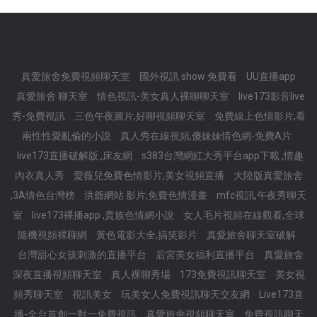
真愛旅舍免費視頻聊天室
國外視訊 show 免費看
UU直播app
真愛旅舍 聊天室
情色視訊-美女真人裸聊聊天室
live173影音live
秀-免費視訊
三色午夜圖片,好聊視頻聊天室
免費線上色情影片,看
兩性性愛亂倫的小說
真人秀在線視頻,傻妹妹情色網-免費A片
live173直播破解版 ,床友網
s383台灣網紅大秀平台app下載 ,情趣
內衣真人秀
愛薇兒免費色情影片,美女視頻直播
大陸版真愛旅舍
,3A情色台灣榜
洪爺網站 影片,免費色情漫畫
mfc視訊,午夜秀聊天
室
live173裸播app ,貴族色情網小說
女人毛片視頻在線觀看,全球
隨機視頻裸聊網
黃色電影大全,搞笑影片
真愛旅舍聊天室破解
台灣甜心女孩刺激的直播平台
后宮美女福利直播平台
真愛旅舍
深夜直播視頻聊天室
真人裸聊秀場
173免費視訊聊天室
美女視
頻秀聊天室
視訊美女
玩美女人免費視訊聊天交友網
Live173直
播-全台首創一對一免費視訊
真愛旅舍視頻聊天室
免費視訊聊天