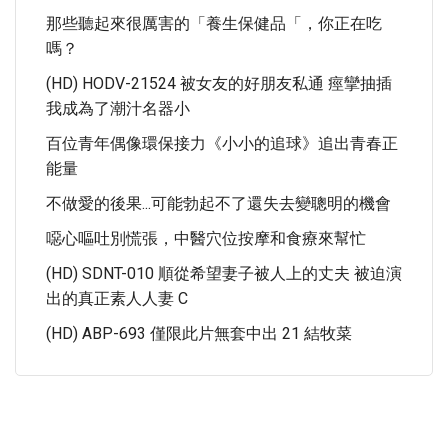
那些聽起來很厲害的「養生保健品「，你正在吃
嗎？
(HD) HODV-21524 被女友的好朋友私通 痙攣抽插
我成為了潮汁名器小
百位青年偶像環保接力《小小的追球》追出青春正
能量
不做愛的後果...可能勃起不了還失去變聰明的機會
噁心嘔吐別慌張，中醫穴位按摩和食療來幫忙
(HD) SDNT-010 順從希望妻子被人上的丈夫 被迫演
出的真正素人人妻 C
(HD) ABP-693 僅限此片無套中出 21 結牧菜