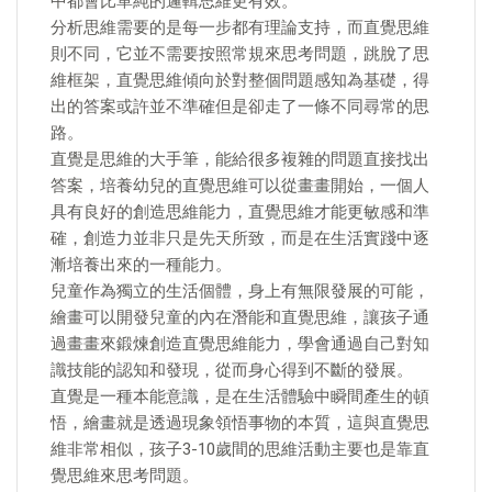
中都會比單純的邏輯思維更有效。
分析思維需要的是每一步都有理論支持，而直覺思維
則不同，它並不需要按照常規來思考問題，跳脫了思
維框架，直覺思維傾向於對整個問題感知為基礎，得
出的答案或許並不準確但是卻走了一條不同尋常的思
路。
直覺是思維的大手筆，能給很多複雜的問題直接找出
答案，培養幼兒的直覺思維可以從畫畫開始，一個人
具有良好的創造思維能力，直覺思維才能更敏感和準
確，創造力並非只是先天所致，而是在生活實踐中逐
漸培養出來的一種能力。
兒童作為獨立的生活個體，身上有無限發展的可能，
繪畫可以開發兒童的內在潛能和直覺思維，讓孩子通
過畫畫來鍛煉創造直覺思維能力，學會通過自己對知
識技能的認知和發現，從而身心得到不斷的發展。
直覺是一種本能意識，是在生活體驗中瞬間產生的頓
悟，繪畫就是透過現象領悟事物的本質，這與直覺思
維非常相似，孩子3-10歲間的思維活動主要也是靠直
覺思維來思考問題。