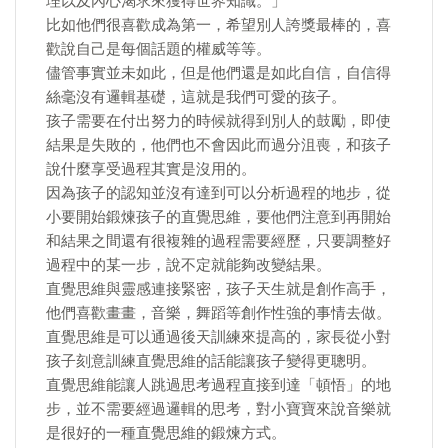
理以及內心渴求來獲得世界知識。」
比如他們很喜歡成為第一，希望別人誇獎最棒的，喜
歡說自己是每個話題的權威等等。
儘管事實並未如此，但是他們還是如此自信，自信得
絲毫沒有邏輯基礎，這就是我們可愛的孩子。
孩子需要在付出努力的時候就得到別人的鼓勵，即使
結果是失敗的，他們也不會因此而過分沮喪，和孩子
說什麼享受過程其實是沒用的。
因為孩子的認知並沒有達到可以分析過程的地步，從
小要開始鍛煉孩子的直覺思維，要他們注意到再開始
和結果之間還有很複雜的過程需要經歷，只要調整好
過程中的某一步，說不定就能夠改變結果。
直覺思維與靈感連接緊密，孩子天生就是創作高手，
他們喜歡畫畫，音樂，舞蹈等創作性強的事情去做。
直覺思維是可以通過後天訓練來提高的，家長從小對
孩子刻意訓練直覺思維的話能讓孩子變得更聰明。
直覺思維能讓人跳過思考過程直接到達「頓悟」的地
步，並不需要經過邏輯的思考，對小寶寶來說音樂就
是很好的一種直覺思維的鍛煉方式。