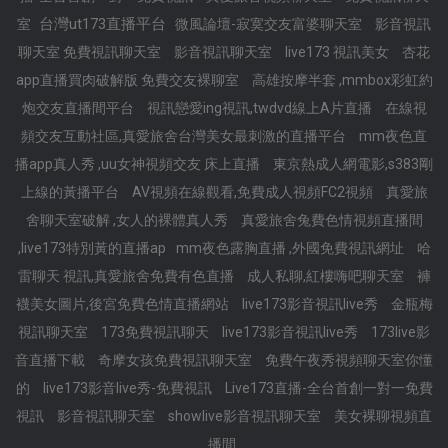
台灣ut173直播平台
室
微風論壇-寂寞交友富婆聊天室
影音視訊
聊天室 免費視訊聊天室
影音視訊聊天室
live173 視訊美女
杏花
app直播買肉破解版 免費交友裸聊室
高雄按摩半套 ,mmbox彩虹約
炮交友直播間平台
視訊戀愛ing視訊,twdvd線上A片直播
在線視
頻交友互動社區,真愛旅舍台灣美女最刺激的直播平台
mm夜色直
播app真人秀 ,uu女神視頻交友 床上直播
東京熱成人網電影,s383剛
上線的黃播平台
AV視頻在線觀看,免費成人視頻FC2視頻
真愛旅
舍聊天室破解 ,女人的裸體真人秀
真愛旅舍兔費色情視頻直播間
,live173特別黃的直播ap
mm夜色露胸直播 ,外國免費視訊網址
哈
雷聊天 視訊,真愛旅舍免費有色直播
成人私聊,紅樓嗨吧聊天室
褲
襪美女圖片,後宮免費色情直播網站
live173影音視訊live秀
金瓶梅
視訊聊天室
173免費視訊聊天
live173影音視訊live秀
173live影
音直播下載
奇摩女孩免費視訊聊天室
免費午夜秀視頻聊天室你懂
的
live173影音live秀-免費視訊
Live173直播-全台首創一對一免費
視訊
影音視訊聊天室
showlive影音視訊聊天室
美女裸聊視頻直
播間