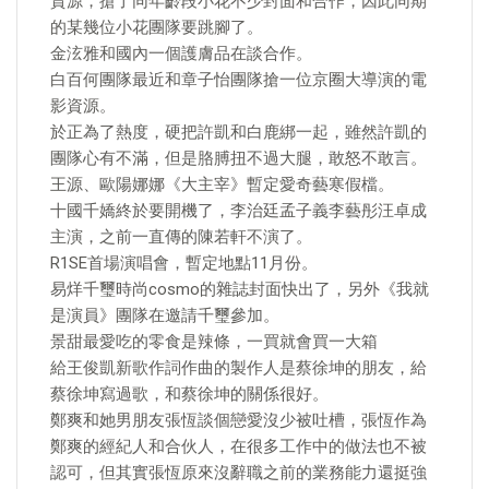
資源，搶了同年齡段小花不少封面和合作，因此同期
的某幾位小花團隊要跳腳了。
金泫雅和國內一個護膚品在談合作。
白百何團隊最近和章子怡團隊搶一位京圈大導演的電
影資源。
於正為了熱度，硬把許凱和白鹿綁一起，雖然許凱的
團隊心有不滿，但是胳膊扭不過大腿，敢怒不敢言。
王源、歐陽娜娜《大主宰》暫定愛奇藝寒假檔。
十國千嬌終於要開機了，李治廷孟子義李藝彤汪卓成
主演，之前一直傳的陳若軒不演了。
R1SE首場演唱會，暫定地點11月份。
易烊千璽時尚cosmo的雜誌封面快出了，另外《我就
是演員》團隊在邀請千璽參加。
景甜最愛吃的零食是辣條，一買就會買一大箱
給王俊凱新歌作詞作曲的製作人是蔡徐坤的朋友，給
蔡徐坤寫過歌，和蔡徐坤的關係很好。
鄭爽和她男朋友張恆談個戀愛沒少被吐槽，張恆作為
鄭爽的經紀人和合伙人，在很多工作中的做法也不被
認可，但其實張恆原來沒辭職之前的業務能力還挺強