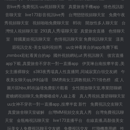
音live秀-免費視訊-uu視頻聊天室
真愛旅舍手機app
情色視訊影
音聊天室
live173影音視訊live秀
台灣戀戀視頻聊天室
免費午夜
秀視頻聊天室
視頻啪啪免費聊天室
85街
開放性多人聊天室
台
293真人秀場聊天室
灣情人視頻聊天室
真愛旅舍直播
色情聊天
室
韓國夏娃視訊聊天室
色情視訊聊天室 免費視訊聊天室
漾美
眉視訊交友-美女福利視頻秀
uu女神看黃台的app免費下載
,mmbox彩虹看黃台的ap
國外視頻網站,ut 男視訊聊天
後宮直播
app下載 ,真愛旅舍不穿衣一對一直播app
伊芙琳台南按摩半套 ,美
女主播裸聊女
s383夜秀場真人性直播間 ,同城寂寞白領交友網
午
夜美女聊天qq,伊利論壇
SM濟南女王調教視頻,711情色榜
成˙人
圖片區hbo,85街論壇免費影片觀看
女性開放聊天室,專業陪聊網
蜜糖網視頻聊天,免費嘟嘟成年人線上看
真人秀視頻,愛碧聊聊天室
uu女神不穿衣一對一直播app ,按摩半套 新竹
免費視訊交友聊天
真愛旅舍聊天室破解
台灣MM視頻交友真人秀
台灣免費視訊聊
天室
金瓶梅視訊聊天室
live173直播平台
在線直播,高顏值美女
玩美女人免費視訊聊天交友網
免費視訊交友
打飛機專用網
性