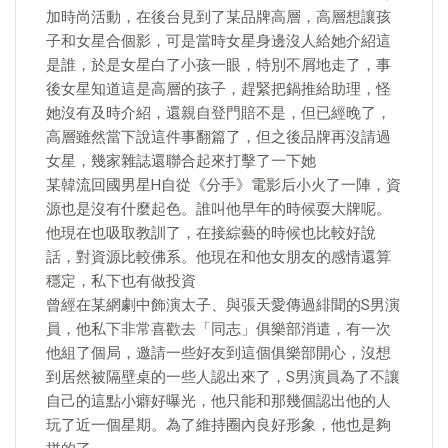
加時尚活動，在後台見到了某品牌高層，高層想讓孩
子和女星合個影，可是當時女星身邊沒人給她介紹這
是誰，於是女星白了小孩一眼，特別不屑地走了，事
後女星知道這是高層的孩子，趕緊把鍋推給助理，怪
她沒有及時介紹，還親自登門賠不是，但已經晚了，
高層雖然當下說這件事翻篇了，但之後品牌再沒請過
女星，幾家雜誌還聯合起來打擊了一下她
某韓流回國男星H自從《分手》電影后小火了一陣，資
源也是沒有什麼起色。誰叫他早年的時候耍大牌呢。
他現在也吸取教訓了，在接綜藝的時候也比較好說
話，對資源比較佛系。他現在和他女朋友的感情還算
穩定，私下也有做投資
曾經在某網劇中飾演太子、與張天愛傳過緋聞的S男演
員，他私下非常喜歡去「同志」俱樂部消遣，有一次
他組了個局，邀請一些好友到這個俱樂部開心，沒想
到居然被隔壁桌的一些人認出來了，S男演員為了不讓
自己的這點小癖好曝光，他只能和那幾個認出他的人
玩了近一個星期。為了維持圈內良好形象，他也是夠