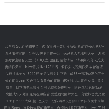
台灣熟女ut直播間平台
85街官網免費影片新版-真愛旅舍ut聊天室
真愛旅舍官網
台灣UU夫妻直播平台
qq愛真人視訊聊天室
UT視
訊美女直播聊天室
訊聊天室破解版,後宮情色
情趣內衣真人秀,夫
妻網聊天室
hilive影片,live173直播
愛聊多人視頻聊天,貓都論壇
免費視訊美女13060,硬弟弟免費影片下載
s383免費聊刺激的不封
號的直播 ,mm夜色可以看黃秀的直播
伊利影片區,黃色愛情小說免
費看
日本快播三級片,台灣免費視頻裸聊室
情色遊戲,色情動漫
快播成年人電影免費在線觀看,愛愛動態圖片大全
真愛旅舍大尺度
直播平台app大全 ,情 . 色文學
校內隨機視頻網,uu女神夜晚十大禁
用直播app
真愛旅舍視頻聊天室
台灣辣妹視訊聊天室
live173影