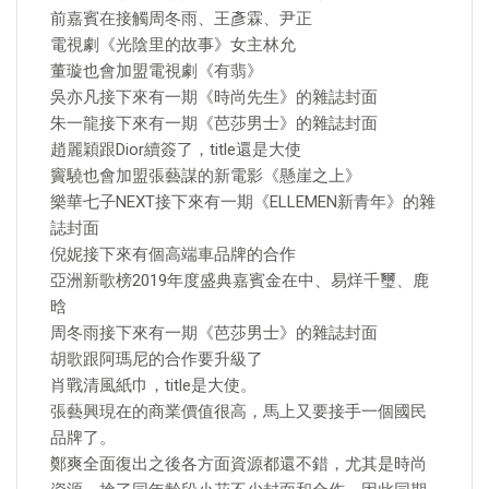
前嘉賓在接觸周冬雨、王彥霖、尹正
電視劇《光陰里的故事》女主林允
董璇也會加盟電視劇《有翡》
吳亦凡接下來有一期《時尚先生》的雜誌封面
朱一龍接下來有一期《芭莎男士》的雜誌封面
趙麗穎跟Dior續簽了，title還是大使
竇驍也會加盟張藝謀的新電影《懸崖之上》
樂華七子NEXT接下來有一期《ELLEMEN新青年》的雜
誌封面
倪妮接下來有個高端車品牌的合作
亞洲新歌榜2019年度盛典嘉賓金在中、易烊千璽、鹿
晗
周冬雨接下來有一期《芭莎男士》的雜誌封面
胡歌跟阿瑪尼的合作要升級了
肖戰清風紙巾，title是大使。
張藝興現在的商業價值很高，馬上又要接手一個國民
品牌了。
鄭爽全面復出之後各方面資源都還不錯，尤其是時尚