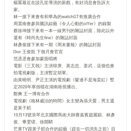
楊冪最近在談孔笙導演的新戲，有好消息會告訴大
家。
林一接下來會有和華為的watchGT有推廣合作
周震南會參與騰訊綜藝《令人心動的offer》的錄製
蔡徐坤接下來有一本一線男刊的雜誌封面，除此以外
還有《時尚先生fine》的雜誌封面
林彥俊接下來有一期《周末畫報》的雜誌封面
Dior 王俊凱 下個月會官宣
范丞丞會參加蒙面唱將
電影《三叉戟》主演韓庚、黃志忠、姜武，這個也會
拍電視劇版，主演暫定胡軍。
由黃曉明、尹正主演的電視劇《鬢邊不是海棠紅》暫
定2020年寒假檔在湖南衛視播出。
鄭爽 王一博有合作
電視劇《格林威治的時間》女主變為張天愛，男主還
是黃子韜
10月13號浪琴北京國際馬術大師賽嘉賓趙麗穎、林彥
俊、畢雯珺、徐開騁
芒果TV跟黃子韜合作的綜藝《趕在一切消失之前》目