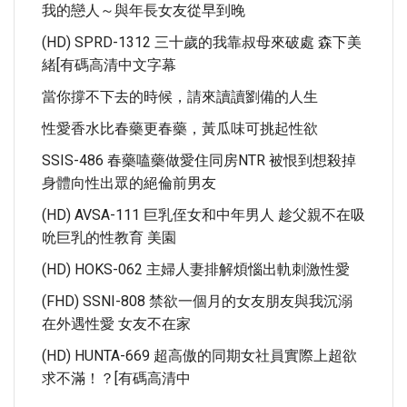
我的戀人～與年長女友從早到晚
(HD) SPRD-1312 三十歲的我靠叔母來破處 森下美
緒[有碼高清中文字幕
當你撐不下去的時候，請來讀讀劉備的人生
性愛香水比春藥更春藥，黃瓜味可挑起性欲
SSIS-486 春藥嗑藥做愛住同房NTR 被恨到想殺掉
身體向性出眾的絕倫前男友
(HD) AVSA-111 巨乳侄女和中年男人 趁父親不在吸
吮巨乳的性教育 美園
(HD) HOKS-062 主婦人妻排解煩惱出軌刺激性愛
(FHD) SSNI-808 禁欲一個月的女友朋友與我沉溺
在外遇性愛 女友不在家
(HD) HUNTA-669 超高傲的同期女社員實際上超欲
求不滿！？[有碼高清中