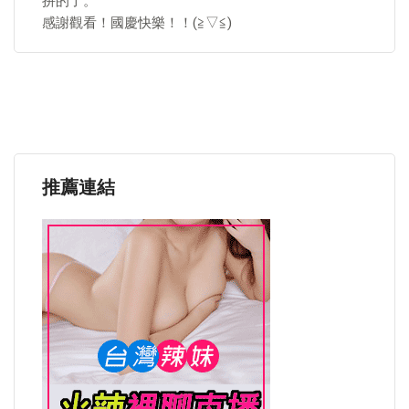
拼的了。
感謝觀看！國慶快樂！！(≧▽≦)
推薦連結